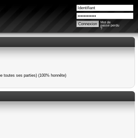
Mot de
passe perdu
?
ue toutes ses parties) (100% honnête)