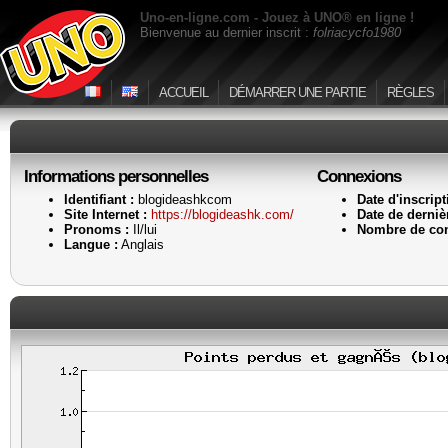
Uno-en-ligne.com - Jouez à UNO® en ligne !
Bienvenue au dernier inscrit :
folriacycfo1980
ACCUEIL
DÉMARRER UNE PARTIE
RÈGLES
Informations personnelles
Connexions
Identifiant :
blogideashkcom
Date d'inscript
Site Internet :
https://blogideashk.com/
Date de dernièr
Pronoms :
Il/lui
Nombre de con
Langue :
Anglais