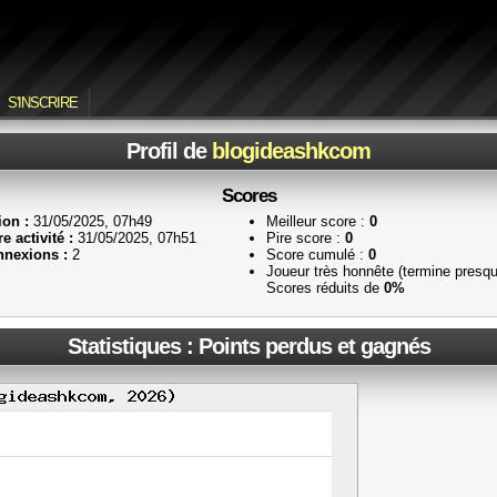
S'INSCRIRE
Profil de
blogideashkcom
Scores
ion :
31/05/2025, 07h49
Meilleur score :
0
e activité :
31/05/2025, 07h51
Pire score :
0
nexions :
2
Score cumulé :
0
Joueur très honnête (termine presq
Scores réduits de
0%
Statistiques : Points perdus et gagnés