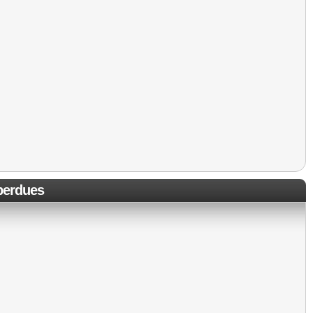
 perdues