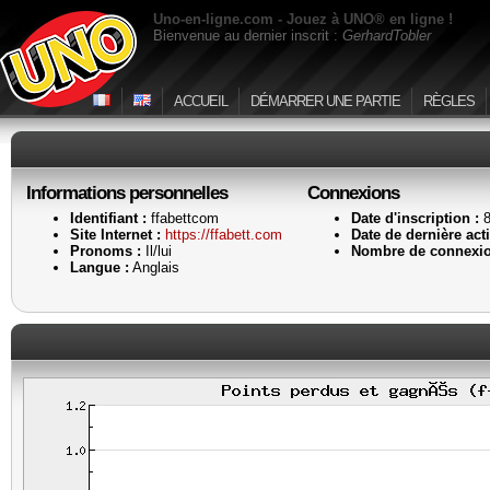
Uno-en-ligne.com - Jouez à UNO® en ligne !
Bienvenue au dernier inscrit :
GerhardTobler
ACCUEIL
DÉMARRER UNE PARTIE
RÈGLES
Informations personnelles
Connexions
Identifiant :
ffabettcom
Date d'inscription :
8
Site Internet :
https://ffabett.com
Date de dernière acti
Pronoms :
Il/lui
Nombre de connexio
Langue :
Anglais