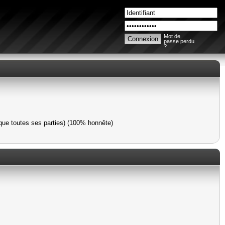
Mot de
passe perdu
?
que toutes ses parties) (100% honnête)