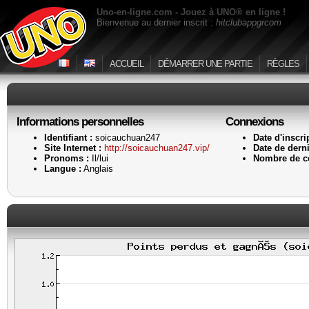
Uno-en-ligne.com - Jouez à UNO® en ligne !
Bienvenue au dernier inscrit :
hitclubappgrcom
ACCUEIL
DÉMARRER UNE PARTIE
RÈGLES
Informations personnelles
Connexions
Identifiant :
soicauchuan247
Date d'inscri
Site Internet :
http://soicauchuan247.vip/
Date de derni
Pronoms :
Il/lui
Nombre de c
Langue :
Anglais