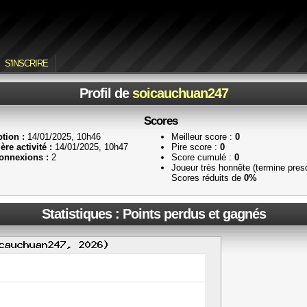
S'INSCRIRE
Profil de
soicauchuan247
Scores
ption :
14/01/2025, 10h46
Meilleur score :
0
ère activité :
14/01/2025, 10h47
Pire score :
0
onnexions :
2
Score cumulé :
0
Joueur très honnête (termine pres
Scores réduits de
0%
Statistiques : Points perdus et gagnés