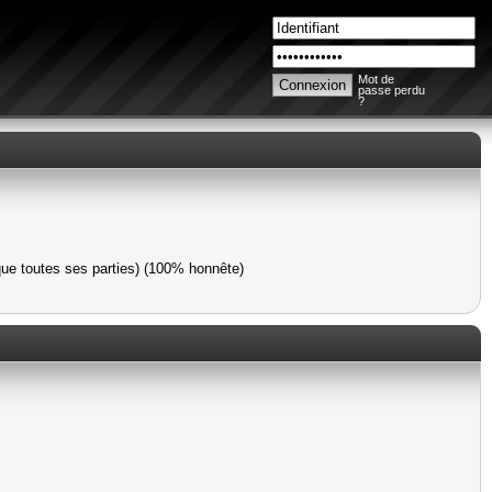
Mot de
passe perdu
?
que toutes ses parties) (100% honnête)