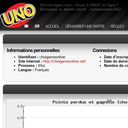
Uno-en-ligne.com - Jouez à UNO® en ligne !
Bienvenue au dernier inscrit :
staharsteenen1982
ACCUEIL
DÉMARRER UNE PARTIE
RÈGLES
Informations personnelles
Connexions
Identifiant :
choigameonline
Date d'inscrip
Site Internet :
http://choigameonline.net/
Date de derniè
Pronoms :
Il/lui
Nombre de co
Langue :
Français