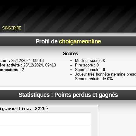
S'INSCRIRE
Profil de
choigameonline
Scores
tion :
25/12/2024, 09h13
Meilleur score :
0
re activité :
25/12/2024, 09h13
Pire score :
0
nnexions :
2
Score cumulé :
0
Joueur très honnête (termine pres
Scores réduits de
0%
Statistiques : Points perdus et gagnés