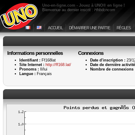
Uno-en-ligne.com - Jouez à UNO® en ligne !
Bienvenue au dernier inscrit :
Hhbdcncom
ACCUEIL
DÉMARRER UNE PARTIE
RÈGLES
Informations personnelles
Connexions
Identifiant :
Ff168lat
Date d'inscription :
23/1
Site Internet :
http://ff168.lat/
Date de dernière activité
Pronoms :
Il/lui
Nombre de connexions 
Langue :
Français