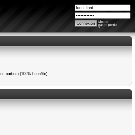
Mot de
passe perdu
?
ses parties) (100% honnête)