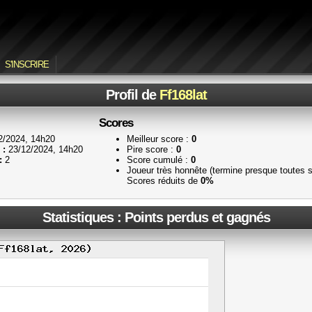
S'INSCRIRE
Profil de
Ff168lat
Scores
2/2024, 14h20
Meilleur score :
0
 :
23/12/2024, 14h20
Pire score :
0
:
2
Score cumulé :
0
Joueur très honnête (termine presque toutes 
Scores réduits de
0%
Statistiques : Points perdus et gagnés