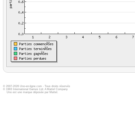
© 2007-2026 Uno-en-ligne.com - Tous droits réservés
© 1993 International Games Ltd. A Mattel Company
Uno est une marque déposée par Mattel.