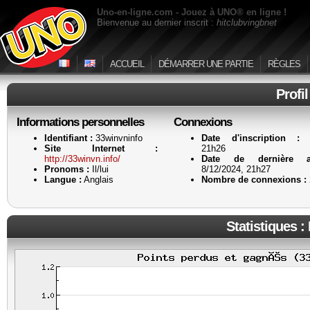
Uno-en-ligne.com - Jouez à UNO® en ligne !
Bienvenue au dernier inscrit :
hitclubvingbnet
ACCUEIL
DÉMARRER UNE PARTIE
RÈGLES
Profi
Informations personnelles
Connexions
Identifiant :
33winvninfo
Date d'inscription :
8
Site Internet :
21h26
http://33winvn.info/
Date de dernière ac
Pronoms :
Il/lui
8/12/2024, 21h27
Langue :
Anglais
Nombre de connexions :
Statistiques :