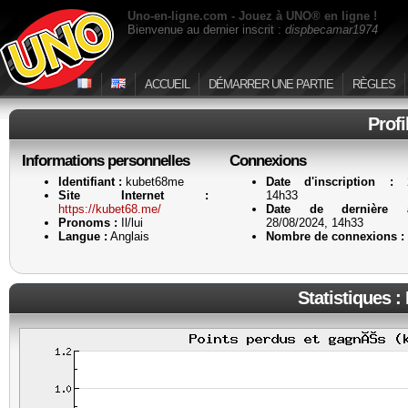
Uno-en-ligne.com - Jouez à UNO® en ligne !
Bienvenue au dernier inscrit :
dispbecamar1974
ACCUEIL
DÉMARRER UNE PARTIE
RÈGLES
Profi
Informations personnelles
Connexions
Identifiant :
kubet68me
Date d'inscription :
28
Site Internet :
14h33
https://kubet68.me/
Date de dernière a
Pronoms :
Il/lui
28/08/2024, 14h33
Langue :
Anglais
Nombre de connexions :
Statistiques :