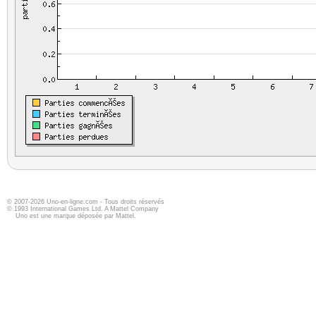
© 2007-2026 Uno-en-ligne.com - Tous droits réservés
© 1993 International Games Ltd. A Mattel Company
Uno est une marque déposée par Mattel.