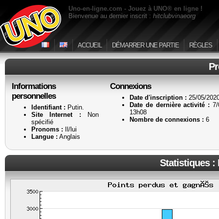
Uno-en-ligne.com - Jouez à UNO® en ligne !
Bienvenue au dernier inscrit :
hitclubvinaeorg
ACCUEIL
DÉMARRER UNE PARTIE
RÈGLES
Pr
Informations
Connexions
personnelles
Date d'inscription :
25/05/2020
Date de dernière activité :
7/
Identifiant :
Putin.
13h08
Site Internet :
Non
Nombre de connexions :
6
spécifié
Pronoms :
Il/lui
Langue :
Anglais
Statistiques :