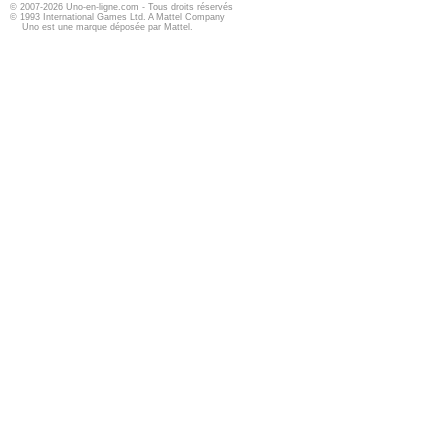
© 2007-2026 Uno-en-ligne.com - Tous droits réservés
© 1993 International Games Ltd. A Mattel Company
Uno est une marque déposée par Mattel.