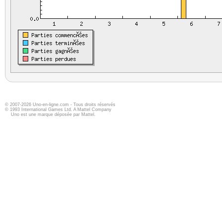
© 2007-2026 Uno-en-ligne.com - Tous droits réservés
© 1993 International Games Ltd. A Mattel Company
Uno est une marque déposée par Mattel.