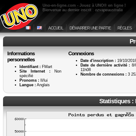
Uno-en-ligne.com - Jouez à UNO® en ligne !
Bienvenue au dernier inscrit :
ozvapeaustralia
ACCUEIL
DÉMARRER UNE PARTIE
RÈGLES
Pr
Informations
Connexions
personnelles
Date d'inscription :
19/10/2018
Date de dernière activité :
8/
Identifiant :
FMart
11h08
Site Internet :
Non
Nombre de connexions :
3 25
spécifié
Pronoms :
Il/lui
Langue :
Anglais
Statistiques :