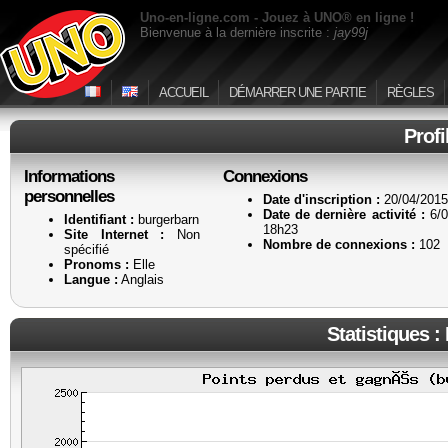
Uno-en-ligne.com - Jouez à UNO® en ligne !
Bienvenue à la dernière inscrite :
jay99j
ACCUEIL
DÉMARRER UNE PARTIE
RÈGLES
Profi
Informations
Connexions
personnelles
Date d'inscription :
20/04/2015
Date de dernière activité :
6/0
Identifiant :
burgerbarn
18h23
Site Internet :
Non
Nombre de connexions :
102
spécifié
Pronoms :
Elle
Langue :
Anglais
Statistiques :