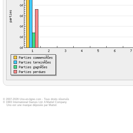
© 2007-2026 Uno-en-ligne.com - Tous droits réservés
© 1993 International Games Ltd. A Mattel Company
Uno est une marque déposée par Mattel.